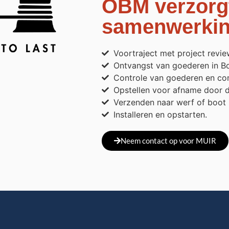
OBM verzorgt
samenwerkin
Voortraject met project revie
Ontvangst van goederen in B
Controle van goederen en com
Opstellen voor afname door d
Verzenden naar werf of boot
Installeren en opstarten.
Neem contact op voor MUIR