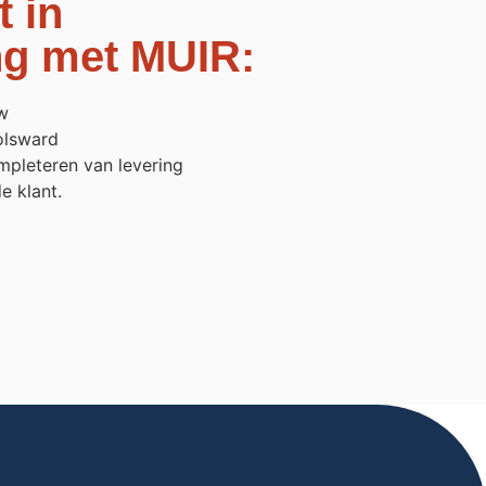
 in
g met MUIR:
w
olsward
pleteren van levering
e klant.