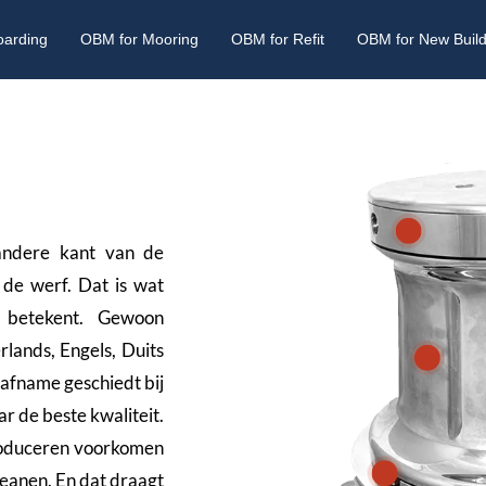
oarding
OBM for Mooring
OBM for Refit
OBM for New Buil
andere kant van de
de werf. Dat is wat
betekent. Gewoon
lands, Engels, Duits
 afname geschiedt bij
r de beste kwaliteit.
produceren voorkomen
In-house testing
eanen. En dat draagt